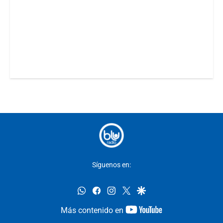
Síguenos en:
whatsapp
facebook
instagram
twitter
google
youtube-
Más contenido en
footer