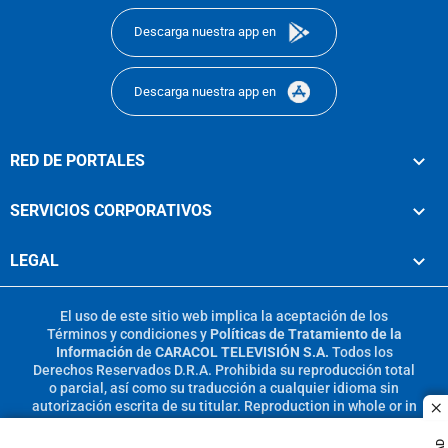
Descarga nuestra app en
Descarga nuestra app en
RED DE PORTALES
SERVICIOS CORPORATIVOS
LEGAL
El uso de este sitio web implica la aceptación de los
Términos y condiciones
y
Políticas de Tratamiento de la
Información
de
CARACOL TELEVISIÓN S.A.
Todos los
Derechos Reservados D.R.A. Prohibida su reproducción total
o parcial, así como su traducción a cualquier idioma sin
autorización escrita de su titular. Reproduction in whole or in
c
part, or translation without written permission is prohibited.
All rights reserved 2025.