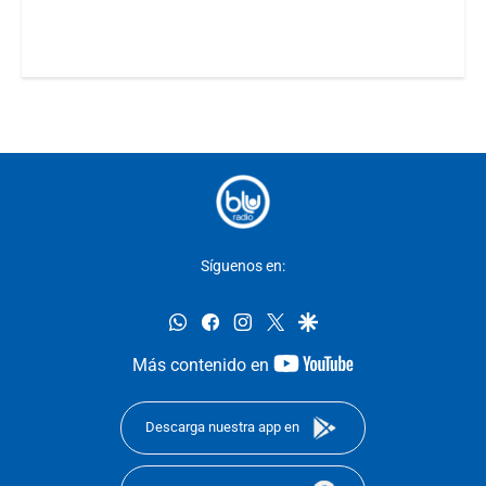
Síguenos en:
whatsapp
facebook
instagram
twitter
google
youtube-
Más contenido en
footer
Descarga nuestra app en