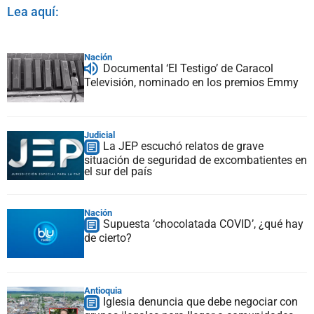
Lea aquí:
Nación
Documental ‘El Testigo’ de Caracol
Televisión, nominado en los premios Emmy
Judicial
La JEP escuchó relatos de grave
situación de seguridad de excombatientes en
el sur del país
Nación
Supuesta ‘chocolatada COVID’, ¿qué hay
de cierto?
Antioquia
Iglesia denuncia que debe negociar con