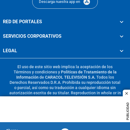
Descarga nuestra app en
RED DE PORTALES
SERVICIOS CORPORATIVOS
LEGAL
El uso de este sitio web implica la aceptación de los
Términos y condiciones
y
Políticas de Tratamiento de la
Información
de
CARACOL TELEVISIÓN S.A.
Todos los
Derechos Reservados D.R.A. Prohibida su reproducción total
o parcial, así como su traducción a cualquier idioma sin
autorización escrita de su titular. Reproduction in whole or in
c
part, or translation without written permission is prohibited.
All rights reserved 2025.
PUBLICIDAD
MIEMBRO DE: