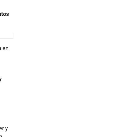
utos
n en
y
er y
a