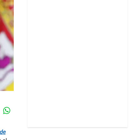
Whatsapp
k
 de