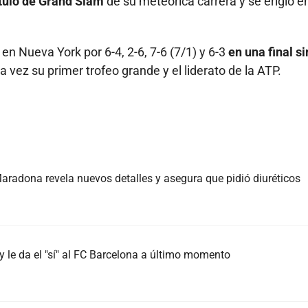
ítulo de Grand Slam
de su meteórica carrera y se erigió en
en Nueva York por 6-4, 2-6, 7-6 (7/1) y 6-3
en una final si
a vez su primer trofeo grande y el liderato de la ATP.
radona revela nuevos detalles y asegura que pidió diuréticos
 le da el "sí" al FC Barcelona a último momento