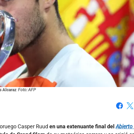
s Alcaraz
Foto: AFP
Faceboo
X
 noruego Casper Ruud
en una extenuante final del
Abierto