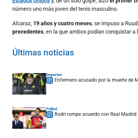
Estados Unidos
y, de un solo golpe, alzó
el primer t
número uno más joven del tenis masculino.
Alcaraz,
19 años y cuatro meses
, se impuso a Ruud 
precedentes
, en la que ambos podían conquistar a l
Últimas noticias
Deportes
Enfermero acusado por la muerte de Ma
Fútbol
Rodri rompe acuerdo con Real Madrid y