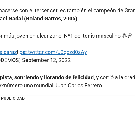
 hacerse con el tercer set, es también el campeón de Gra
ael Nadal (Roland Garros, 2005).
 más joven en alcanzar el Nº1 del tenis masculino 🎾🎉
alcaraz
!
pic.twitter.com/u3qczd0zAy
ODEMOS)
September 12, 2022
ista, sonriendo y llorando de felicidad,
y corrió a la gra
l exnúmero uno mundial Juan Carlos Ferrero.
PUBLICIDAD