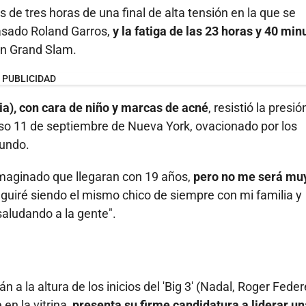
de tres horas de una final de alta tensión en la que se
asado Roland Garros,
y la fatiga de las 23 horas y 40 min
un Grand Slam.
PUBLICIDAD
ia), con cara de niño y marcas de acné
, resistió la presió
oso 11 de septiembre de Nueva York, ovacionado por los
mundo.
aginado que llegaran con 19 años,
pero no me será mu
eguiré siendo el mismo chico de siempre con mi familia y
saludando a la gente".
n a la altura de los inicios del 'Big 3' (Nadal, Roger Feder
en la vitrina,
presenta su firme candidatura a liderar un