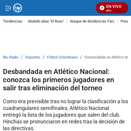
EN VIVO
Señal Visual Radio
Tendencias:
Abatido alias ‘El Ruso’
Ataque de disidencias Farc
Preso
PUBLICIDAD
/
/
/
Blu Radio
Deportes
Fútbol Colombiano
Desbandada en Atlético Naci
Desbandada en Atlético Nacional:
conozca los primeros jugadores en
salir tras eliminación del torneo
Como era previsible tras no lograr la clasificación a los
cuadrangulares semifinales, Atlético Nacional
entregó la lista de los jugadores que salen del club.
Hinchas se pronunciaron en redes tras la decisión de
las directivas.