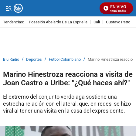
EN VIVO
Señal Visual Radio
Tendencias:
Posesión Abelardo De La Espriella
Cali
Gustavo Petro
PUBLICIDAD
/
/
/
Blu Radio
Deportes
Fútbol Colombiano
Marino Hinestroza reacciona 
Marino Hinestroza reacciona a visita de
Joan Castro a Uribe: "¿Qué haces ahí?"
El extremo del conjunto verdolaga sostiene una
estrecha relación con el lateral, que, en redes, se hizo
viral al tener una visita en la casa del expresidente.