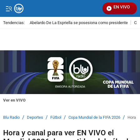
EN VIVO
Señ
Tendencias:
Abelardo De La Espriella se posesiona como presidente
Cal
PUBLICIDAD
Ver en VIVO
/
/
/
/
Blu Radio
Deportes
Fútbol
Copa Mundial de la FIFA 2026
Hora y 
Hora y canal para ver EN VIVO el