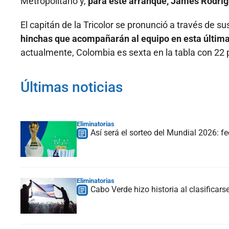
Metropolitano y,
para este arranque, James Rodrígu
El capitán de la Tricolor se pronunció a través de s
hinchas que acompañarán al equipo en esta última 
actualmente, Colombia es sexta en la tabla con 22 
Últimas noticias
Eliminatorias
Así será el sorteo del Mundial 2026: f
Eliminatorias
Cabo Verde hizo historia al clasificars