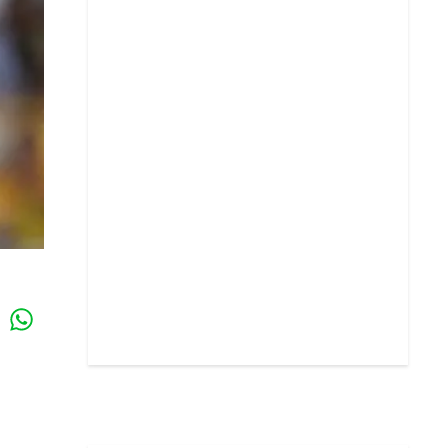
Whatsapp
k