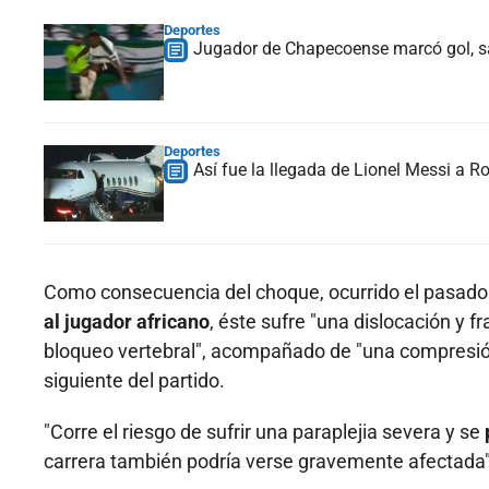
Deportes
Jugador de Chapecoense marcó gol, sal
Deportes
Así fue la llegada de Lionel Messi a Ro
Como consecuencia del choque, ocurrido el pasad
al jugador africano
, éste sufre "una dislocación y f
bloqueo vertebral", acompañado de "una compresión 
siguiente del partido.
"Corre el riesgo de sufrir una paraplejia severa y se
carrera también podría verse gravemente afectada",