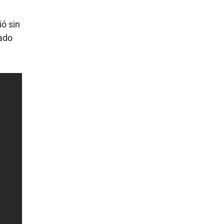
ió sin
nado