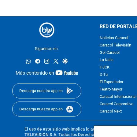
RED DE PORTAL
Noticias Caracol
Caracol Televisión
Síguenos en:
Gol Caracol
whatsapp
facebook
instagram
twitter
google
La Kalle
HJCK
youtube-
Más contenido en
DiTu
footer
El Espectador
Teatro Mayor
Descarga nuestra app en
Caracol Internacional
Caracol Corporativo
Descarga nuestra app en
Caracol Next
El uso de este sitio web implica la aceptación de los
Térmi
TELEVISIÓN S.A.
Todos los Derechos Reservados D.R.A. Pro