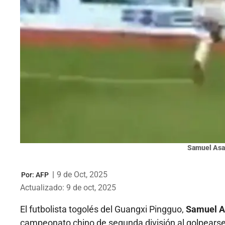
Samuel As
|
9 de Oct, 2025
Por:
AFP
Actualizado: 9 de oct, 2025
El futbolista togolés del Guangxi Pingguo,
Samuel 
campeonato chino de segunda división al golpearse l