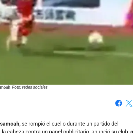
amoah
Foto: redes sociales
Faceboo
X
Asamoah,
se rompió el cuello durante un partido del
a cabeza contra un panel publicitario, anunció su club,