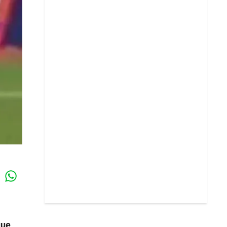
Whatsapp
k
que