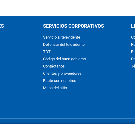
ES
SERVICIOS CORPORATIVOS
L
Servicio al televidente
Co
Defensor del televidente
Re
TDT
Po
Código del buen gobierno
Po
Contáctanos
Té
Clientes y proveedores
Paute con nosotros
Mapa del sitio
nos y condiciones
y
Políticas de Tratamiento de la Información
de
CAR
hibida su reproducción total o parcial, así como su traducción a cual