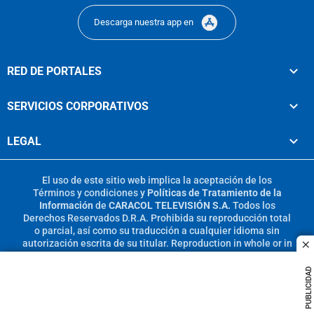
Descarga nuestra app en
RED DE PORTALES
SERVICIOS CORPORATIVOS
LEGAL
El uso de este sitio web implica la aceptación de los
Términos y condiciones
y
Políticas de Tratamiento de la
Información
de
CARACOL TELEVISIÓN S.A.
Todos los
Derechos Reservados D.R.A. Prohibida su reproducción total
o parcial, así como su traducción a cualquier idioma sin
autorización escrita de su titular. Reproduction in whole or in
c
part, or translation without written permission is prohibited.
All rights reserved 2025.
PUBLICIDAD
MIEMBRO DE: