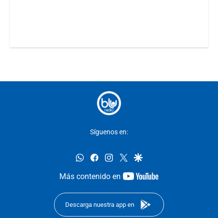
Síguenos en:
whatsapp
facebook
instagram
twitter
google
youtube-
Más contenido en
footer
Descarga nuestra app en