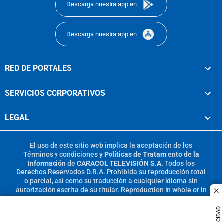
Descarga nuestra app en
Descarga nuestra app en
RED DE PORTALES
SERVICIOS CORPORATIVOS
LEGAL
El uso de este sitio web implica la aceptación de los
Términos y condiciones
y
Políticas de Tratamiento de la
Información
de
CARACOL TELEVISIÓN S.A.
Todos los
Derechos Reservados D.R.A. Prohibida su reproducción total
o parcial, así como su traducción a cualquier idioma sin
autorización escrita de su titular. Reproduction in whole or in
c
part, or translation without written permission is prohibited.
All rights reserved 2025.
PUBLICIDAD