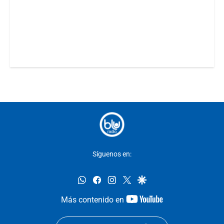
Síguenos en:
whatsapp
facebook
instagram
twitter
google
youtube-
Más contenido en
footer