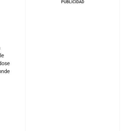
PUBLICIDAD
a
le
ndose
donde