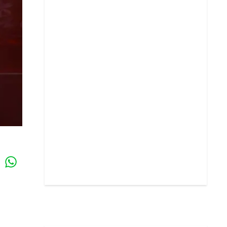
Whatsapp
k
l