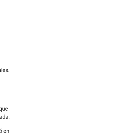
ales.
 que
ada.
ó en