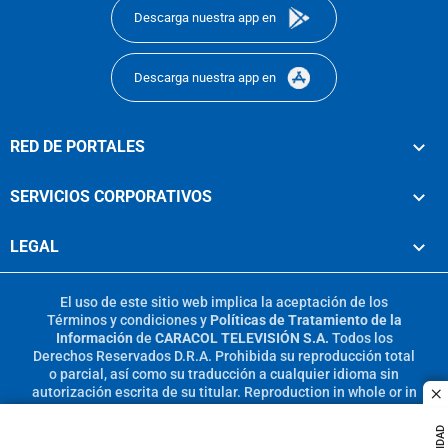
Descarga nuestra app en
Descarga nuestra app en
RED DE PORTALES
SERVICIOS CORPORATIVOS
LEGAL
El uso de este sitio web implica la aceptación de los
Términos y condiciones
y
Políticas de Tratamiento de la
Información
de
CARACOL TELEVISIÓN S.A.
Todos los
Derechos Reservados D.R.A. Prohibida su reproducción total
o parcial, así como su traducción a cualquier idioma sin
autorización escrita de su titular. Reproduction in whole or in
c
part, or translation without written permission is prohibited.
All rights reserved 2025.