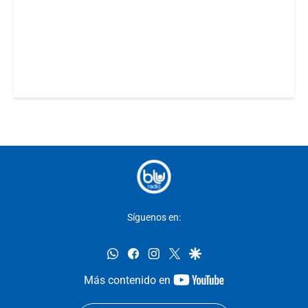
Síguenos en:
whatsapp
facebook
instagram
twitter
google
youtube-
Más contenido en
footer