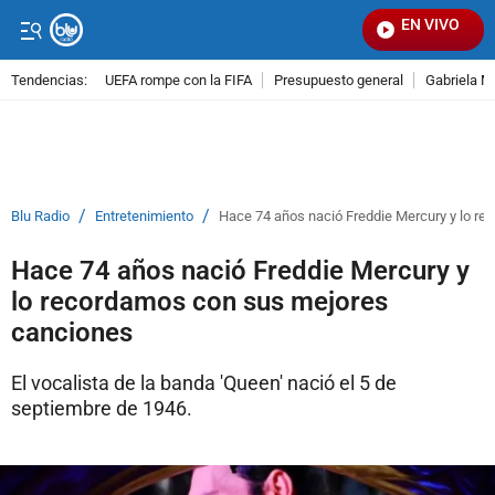
EN VIVO
Señal
Tendencias:
UEFA rompe con la FIFA
Presupuesto general
Gabriela M
PUBLICIDAD
/
/
Blu Radio
Entretenimiento
Hace 74 años nació Freddie Mercury y lo r
Hace 74 años nació Freddie Mercury y
lo recordamos con sus mejores
canciones
El vocalista de la banda 'Queen' nació el 5 de
septiembre de 1946.