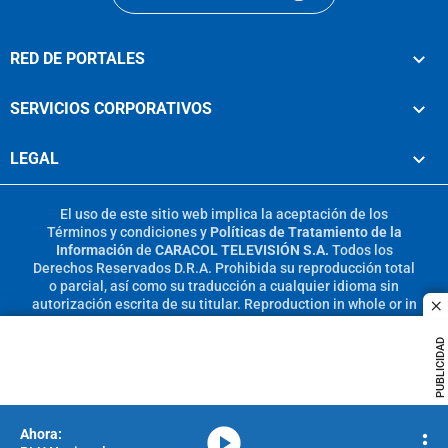
RED DE PORTALES
SERVICIOS CORPORATIVOS
LEGAL
El uso de este sitio web implica la aceptación de los
Términos y condiciones
y
Políticas de Tratamiento de la
Información
de
CARACOL TELEVISIÓN S.A.
Todos los
Derechos Reservados D.R.A. Prohibida su reproducción total
o parcial, así como su traducción a cualquier idioma sin
autorización escrita de su titular. Reproduction in whole or in
c
part, or translation without written permission is prohibited.
All rights reserved 2025.
PUBLICIDAD
MIEMBRO DE:
media-icon