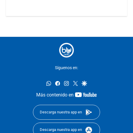
Síguenos en:
whatsapp
facebook
instagram
twitter
google
youtube-
Más contenido en
footer
Descarga nuestra app en
Descarga nuestra app en