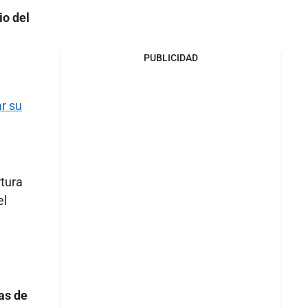
io del
PUBLICIDAD
ar su
rtura
el
as de