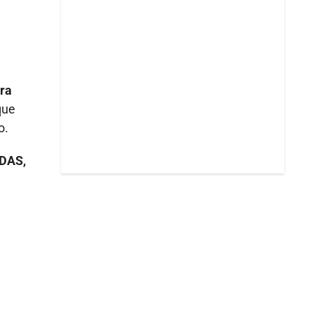
era
que
o.
 DAS,