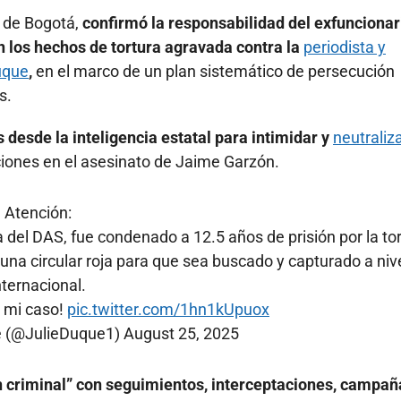
o de Bogotá,
confirmó la responsabilidad del exfuncionar
n los hechos de tortura agravada contra la
periodista y
uque
,
en el marco de un plan sistemático de persecución
s.
desde la inteligencia estatal para intimidar y
neutraliz
ciones en el asesinato de Jaime Garzón.
Atención:
a del DAS, fue condenado a 12.5 años de prisión por la to
una circular roja para que sea buscado y capturado a niv
nternacional.
 mi caso!
pic.twitter.com/1hn1kUpuox
e (@JulieDuque1)
August 25, 2025
n criminal” con seguimientos, interceptaciones, campañ