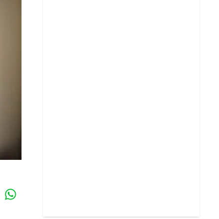
Whatsapp
k