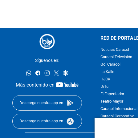
RED DE PORTAL
Noticias Caracol
Caracol Televisión
Síguenos en:
Gol Caracol
whatsapp
facebook
instagram
twitter
google
La Kalle
HJCK
youtube-
Más contenido en
DiTu
footer
El Espectador
Teatro Mayor
Descarga nuestra app en
Caracol Internacional
Caracol Corporativo
Descarga nuestra app en
Caracol Next