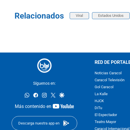
Relacionados
Viral
Estados Unidos
RED DE PORTAL
Noticias Caracol
Caracol Televisión
Síguenos en:
Gol Caracol
whatsapp
facebook
instagram
twitter
google
La Kalle
HJCK
youtube-
Más contenido en
DiTu
footer
El Espectador
Teatro Mayor
Descarga nuestra app en
Caracol Internacional