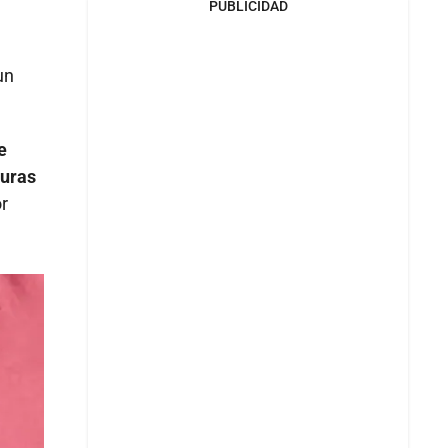
PUBLICIDAD
un
e
turas
r