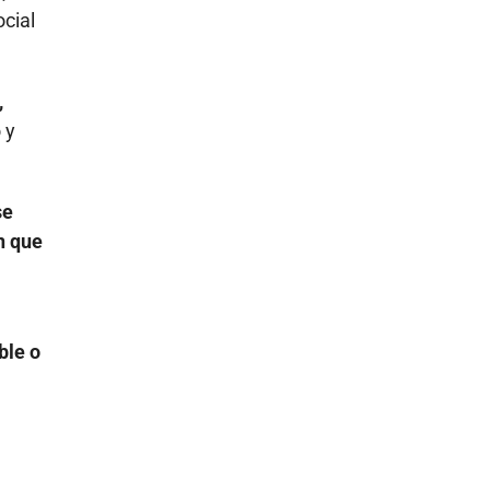
cial
,
 y
se
n que
ble o