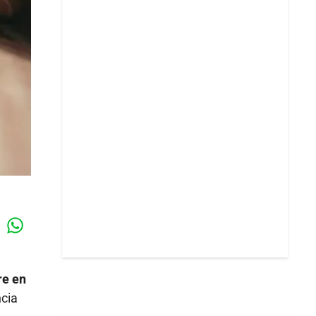
Whatsapp
k
re en
ncia