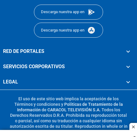
Descarga nuestra app en
Descarga nuestra app en
RED DE PORTALES
SERVICIOS CORPORATIVOS
LEGAL
El uso de este sitio web implica la aceptación de los
Términos y condiciones
y
Políticas de Tratamiento de la
Información
de
CARACOL TELEVISIÓN S.A.
Todos los
Derechos Reservados D.R.A. Prohibida su reproducción total
o parcial, así como su traducción a cualquier idioma sin
autorización escrita de su titular. Reproduction in whole or in
c
part, or translation without written permission is prohibited.