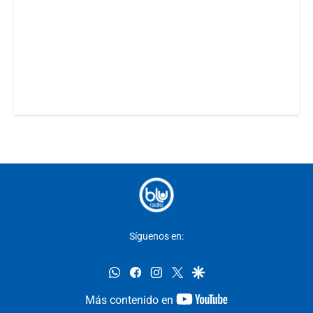
Síguenos en:
whatsapp
facebook
instagram
twitter
google
youtube-
Más contenido en
footer