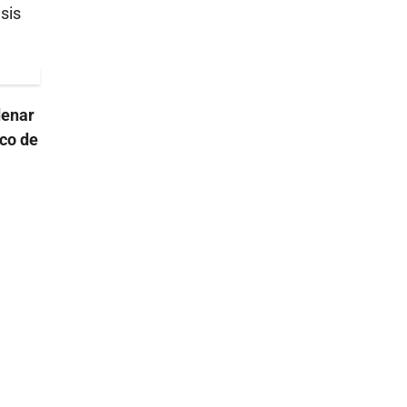
sis
denar
ico de