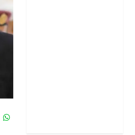
Whatsapp
k