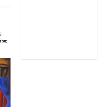
ó
abe;