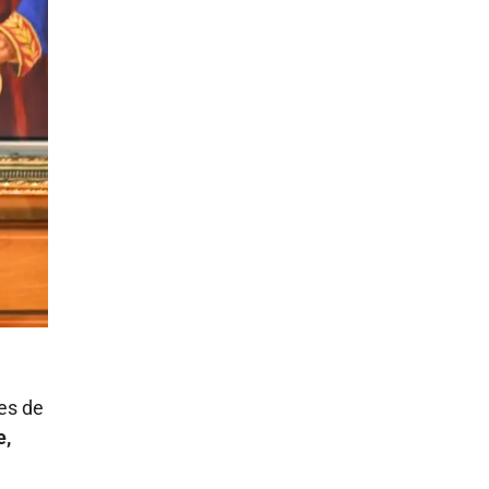
nes de
e,