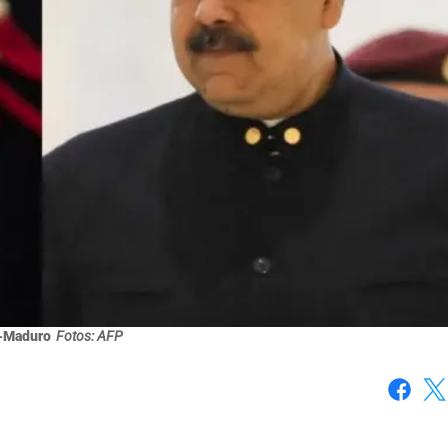
-Maduro
Fotos: AFP
Faceboo
X