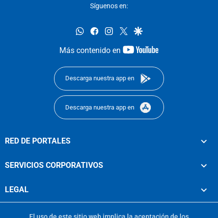
Síguenos en:
whatsapp
facebook
instagram
twitter
google
youtube-
Más contenido en
footer
Descarga nuestra app en
Descarga nuestra app en
RED DE PORTALES
SERVICIOS CORPORATIVOS
LEGAL
El uso de este sitio web implica la aceptación de los