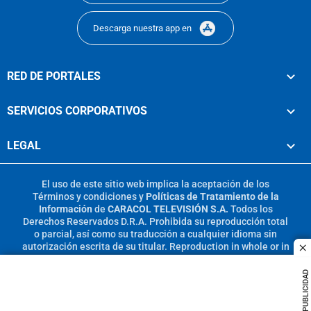
Descarga nuestra app en
RED DE PORTALES
SERVICIOS CORPORATIVOS
LEGAL
El uso de este sitio web implica la aceptación de los
Términos y condiciones
y
Políticas de Tratamiento de la
Información
de
CARACOL TELEVISIÓN S.A.
Todos los
Derechos Reservados D.R.A. Prohibida su reproducción total
o parcial, así como su traducción a cualquier idioma sin
autorización escrita de su titular. Reproduction in whole or in
c
part, or translation without written permission is prohibited.
All rights reserved 2025.
PUBLICIDAD
MIEMBRO DE: