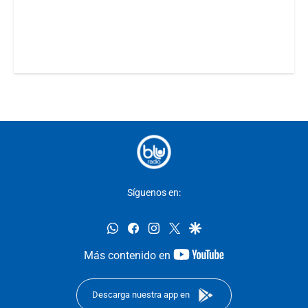
Síguenos en:
whatsapp
facebook
instagram
twitter
google
youtube-
Más contenido en
footer
Descarga nuestra app en