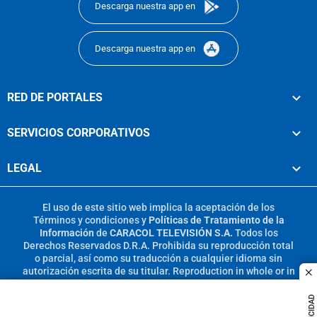
Descarga nuestra app en
Descarga nuestra app en
RED DE PORTALES
SERVICIOS CORPORATIVOS
LEGAL
El uso de este sitio web implica la aceptación de los
Términos y condiciones
y
Políticas de Tratamiento de la
Información
de
CARACOL TELEVISIÓN S.A.
Todos los
Derechos Reservados D.R.A. Prohibida su reproducción total
o parcial, así como su traducción a cualquier idioma sin
autorización escrita de su titular. Reproduction in whole or in
c
part, or translation without written permission is prohibited.
All rights reserved 2025.
PUBLICIDAD