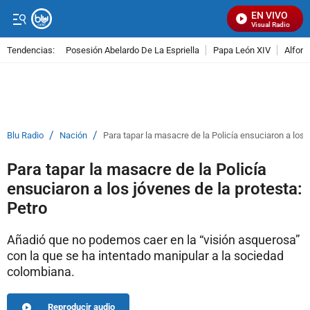
EN VIVO
Señal Visual Radio
Tendencias:
Posesión Abelardo De La Espriella
Papa León XIV
Alfons
PUBLICIDAD
/
/
Blu Radio
Nación
Para tapar la masacre de la Policía ensuciaron a los j
Para tapar la masacre de la Policía
ensuciaron a los jóvenes de la protesta:
Petro
Añadió que no podemos caer en la “visión asquerosa”
con la que se ha intentado manipular a la sociedad
colombiana.
Reproducir audio