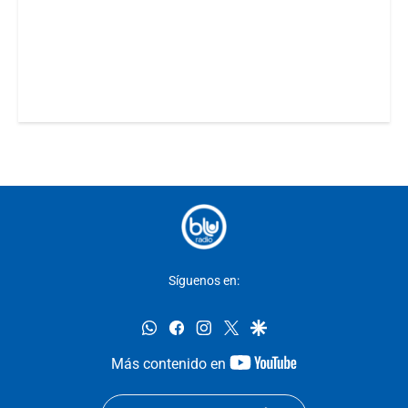
Síguenos en:
whatsapp
facebook
instagram
twitter
google
youtube-
Más contenido en
footer