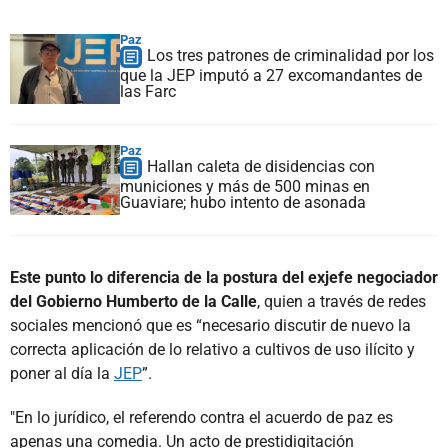
Paz
Los tres patrones de criminalidad por los
que la JEP imputó a 27 excomandantes de
las Farc
Paz
Hallan caleta de disidencias con
municiones y más de 500 minas en
Guaviare; hubo intento de asonada
Este punto lo diferencia de la postura del exjefe negociador
del Gobierno Humberto de la Calle
, quien a través de redes
sociales mencionó que es “necesario discutir de nuevo la
correcta aplicación de lo relativo a cultivos de uso ilícito y
poner al día la
JEP
”.
"En lo jurídico, el referendo contra el acuerdo de paz es
apenas una comedia. Un acto de prestidigitación