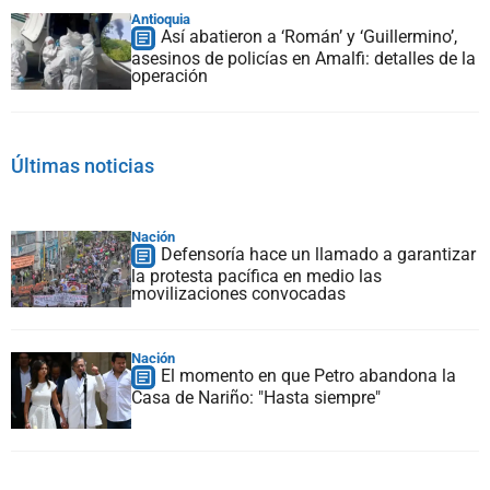
Antioquia
Así abatieron a ‘Román’ y ‘Guillermino’,
asesinos de policías en Amalfi: detalles de la
operación
Últimas noticias
Nación
Defensoría hace un llamado a garantizar
la protesta pacífica en medio las
movilizaciones convocadas
Nación
El momento en que Petro abandona la
Casa de Nariño: "Hasta siempre"