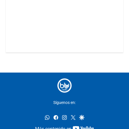
Síguenos en:
whatsapp
facebook
instagram
twitter
google
youtube-
Más contenido en