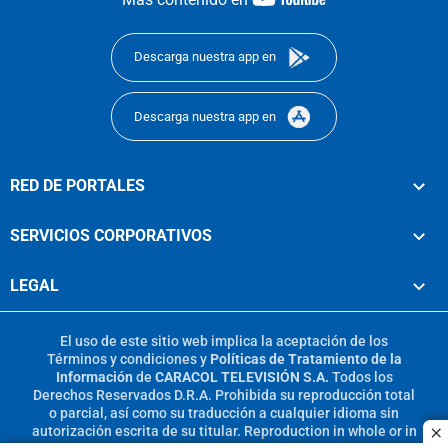
footer
Descarga nuestra app en
Descarga nuestra app en
RED DE PORTALES
SERVICIOS CORPORATIVOS
LEGAL
El uso de este sitio web implica la aceptación de los
Términos y condiciones
y
Políticas de Tratamiento de la
Información
de
CARACOL TELEVISIÓN S.A.
Todos los
Derechos Reservados D.R.A. Prohibida su reproducción total
o parcial, así como su traducción a cualquier idioma sin
autorización escrita de su titular. Reproduction in whole or in
c