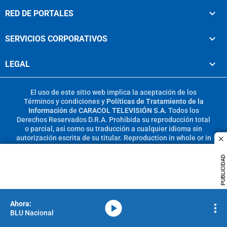
RED DE PORTALES
SERVICIOS CORPORATIVOS
LEGAL
El uso de este sitio web implica la aceptación de los
Términos y condiciones
y
Políticas de Tratamiento de la
Información
de
CARACOL TELEVISIÓN S.A.
Todos los
Derechos Reservados D.R.A. Prohibida su reproducción total
o parcial, así como su traducción a cualquier idioma sin
autorización escrita de su titular. Reproduction in whole or in
c
part, or translation without written permission is prohibited.
All rights reserved 2025.
PUBLICIDAD
MIEMBRO DE:
media-icon
BLU Nacional