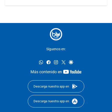
Síguenos en:
whatsapp
facebook
instagram
twitter
google
youtube-
Más contenido en
footer
Descarga nuestra app en
Descarga nuestra app en