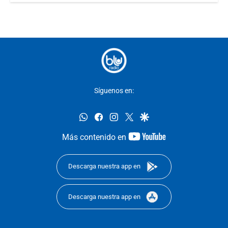
Síguenos en:
whatsapp
facebook
instagram
twitter
google
youtube-
Más contenido en
footer
Descarga nuestra app en
Descarga nuestra app en