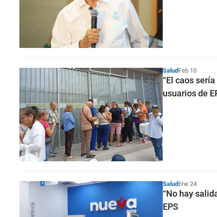
Salud
Feb 10
“El caos serí
usuarios de E
Salud
Ene 24
“No hay salid
EPS