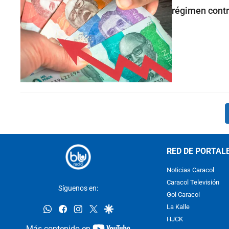
régimen contr
RED DE PORTAL
Noticias Caracol
Caracol Televisión
Síguenos en:
Gol Caracol
whatsapp
facebook
instagram
twitter
google
La Kalle
HJCK
youtube-
Más contenido en