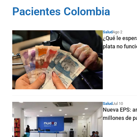
Pacientes Colombia
Salud
Ago 2
¿Qué le esper
plata no func
Salud
Jul 10
Nueva EPS: aná
millones de p