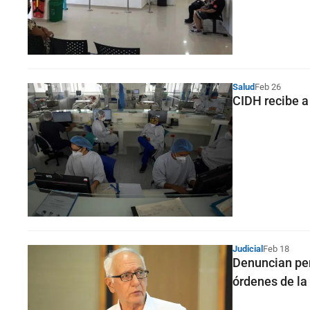
Salud
Feb 26
CIDH recibe a
Judicial
Feb 18
Denuncian pen
órdenes de la