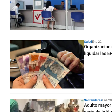
Salud
Ene 22
Organizacione
liquidar las E
Santanderes
Ene 20
Adulto mayor 
parte de la N