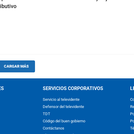
ibutivo
CARGAR MÁS
ES
SERVICIOS CORPORATIVOS
L
Servicio al televidente
Co
Defensor del televidente
Re
TDT
Po
Código del buen gobierno
Po
Contáctanos
Té