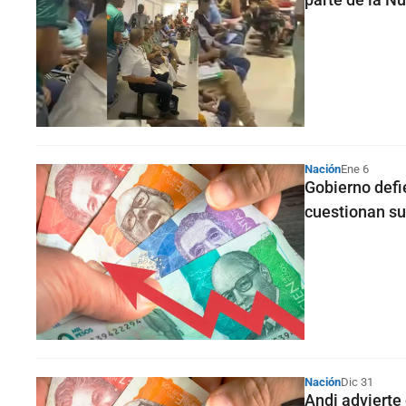
Nación
Ene 6
Gobierno defi
cuestionan su
Nación
Dic 31
Andi advierte 