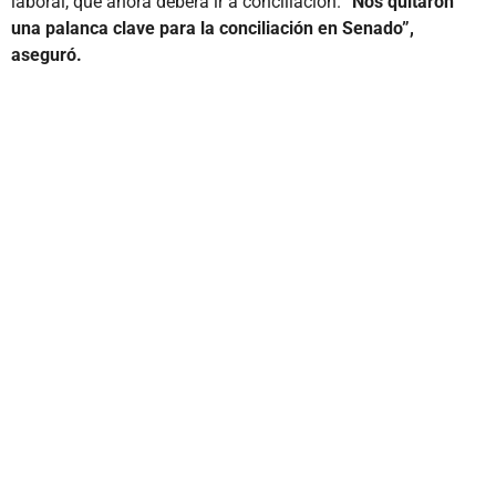
laboral, que ahora deberá ir a conciliación.
“Nos quitaron
una palanca clave para la conciliación en Senado”,
aseguró.