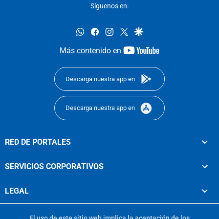
Síguenos en:
whatsapp
facebook
instagram
twitter
google
youtube-
Más contenido en
footer
Descarga nuestra app en
Descarga nuestra app en
RED DE PORTALES
SERVICIOS CORPORATIVOS
LEGAL
El uso de este sitio web implica la aceptación de los