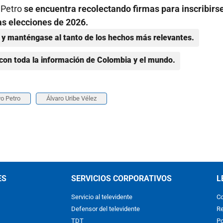
 Petro
se
encuentra recolectando firmas para inscribirs
as elecciones de 2026.
y manténgase al tanto de los hechos más relevantes.
con toda la información de Colombia y el mundo.
o Petro
Álvaro Uribe Vélez
ES
SERVICIOS CORPORATIVOS
L
Servicio al televidente
Co
Defensor del televidente
Re
TDT
Po