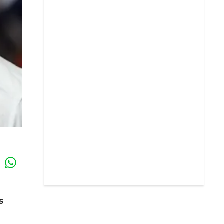
Whatsapp
k
s