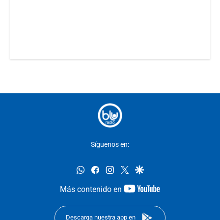
Síguenos en:
whatsapp
facebook
instagram
twitter
google
youtube-
Más contenido en
footer
Descarga nuestra app en