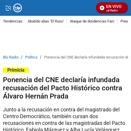
EN VIVO
Señal Visual Radio
Tendencias:
Abatido alias ‘El Ruso’
Ataque de disidencias Farc
Preso
PUBLICIDAD
/
/
Blu Radio
Política
Ponencia del CNE declaría infundada recusación del 
Primicia
Ponencia del CNE declaría infundada
recusación del Pacto Histórico contra
Álvaro Hernán Prada
Junto a la recusación en contra del magistrado del
Centro Democrático, también cursan dos
recusaciones en contra de las magistradas del Pacto
Histórico, Fabiola Márquez y Alba Lucía Velásquez.