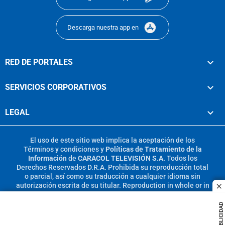
Descarga nuestra app en
RED DE PORTALES
SERVICIOS CORPORATIVOS
LEGAL
El uso de este sitio web implica la aceptación de los
Términos y condiciones
y
Políticas de Tratamiento de la
Información
de
CARACOL TELEVISIÓN S.A.
Todos los
Derechos Reservados D.R.A. Prohibida su reproducción total
o parcial, así como su traducción a cualquier idioma sin
autorización escrita de su titular. Reproduction in whole or in
c
part, or translation without written permission is prohibited.
All rights reserved 2025.
PUBLICIDAD