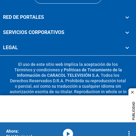
RED DE PORTALES
SERVICIOS CORPORATIVOS
LEGAL
El uso de este sitio web implica la aceptación de los
Términos y condiciones
y
Políticas de Tratamiento de la
Información
de
CARACOL TELEVISIÓN S.A.
Todos los
Derechos Reservados D.R.A. Prohibida su reproducción total
o parcial, así como su traducción a cualquier idioma sin
autorización escrita de su titular. Reproduction in whole or in
c
part, or translation without written permission is prohibited.
All rights reserved 2025.
PUBLICIDAD
MIEMBRO DE:
media-icon