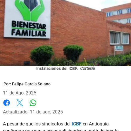
Instalaciones del ICBF.
Cortesía
Por:
Felipe García Solano
11 de Ago, 2025
Whatsapp
Facebook
X
Actualizado: 11 de ago, 2025
A pesar de que los sindicatos del
ICBF
en Antioquia
confirman que van a cesar actividades a partir de hoy, la