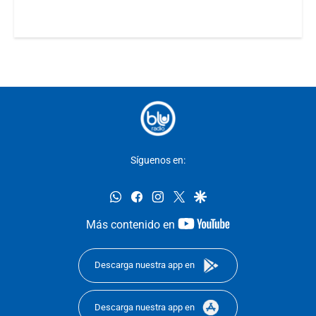
Síguenos en:
whatsapp
facebook
instagram
twitter
google
youtube-
Más contenido en
footer
Descarga nuestra app en
Descarga nuestra app en