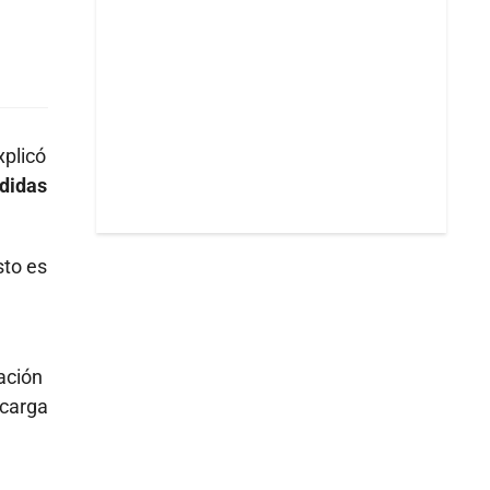
xplicó
didas
sto es
ación
 carga