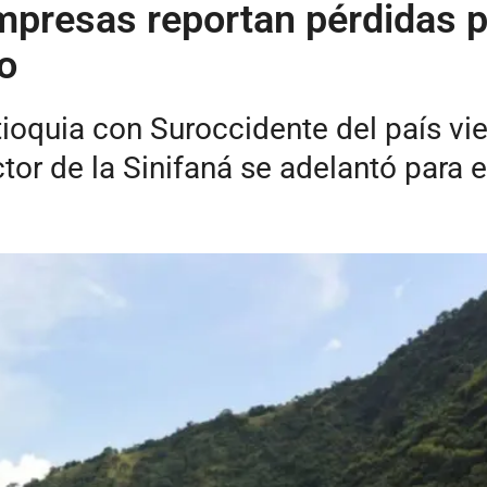
presas reportan pérdidas por
o
tioquia con Suroccidente del país v
ector de la Sinifaná se adelantó para