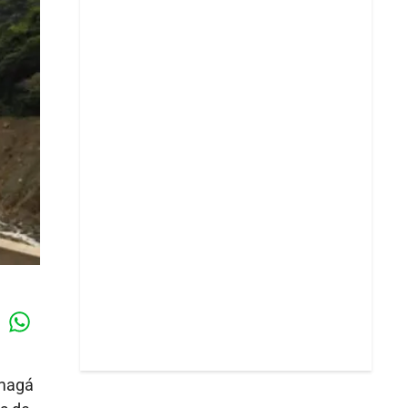
Whatsapp
k
Amagá