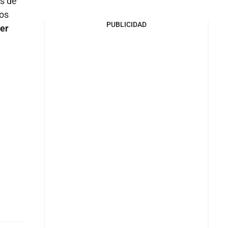
es de
los
PUBLICIDAD
ner