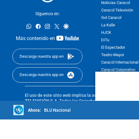
Noticias Caracol
Caracol Televisión
Síguenos en:
Gol Caracol
whatsapp
facebook
instagram
twitter
google
La Kalle
HJCK
youtube-
Más contenido en
DiTu
footer
El Espectador
Teatro Mayor
Descarga nuestra app en
Caracol Internacional
Caracol Corporativo
Descarga nuestra app en
Caracol Next
El uso de este sitio web implica la aceptación de los
Térmi
TELEVISIÓN S.A.
Todos los Derechos Reservados D.R.A. Pro
sin autorización escrita de su titular. Reproduction in whole
BLU Nacional
reserved 2025.