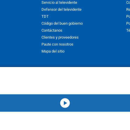
Servicio al televidente
Co
Defensor del televidente
Re
TDT
Po
Código del buen gobierno
Po
Contáctanos
Té
Clientes y proveedores
Paute con nosotros
Mapa del sitio
nos y condiciones
y
Políticas de Tratamiento de la Información
de
CAR
hibida su reproducción total o parcial, así como su traducción a cual
 or in part, or translation without written permission is prohibited. All 
media-icon