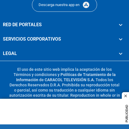
Descarga nuestra app en
RED DE PORTALES
SERVICIOS CORPORATIVOS
LEGAL
El uso de este sitio web implica la aceptación de los
Términos y condiciones
y
Políticas de Tratamiento de la
Información
de
CARACOL TELEVISIÓN S.A.
Todos los
Derechos Reservados D.R.A. Prohibida su reproducción total
o parcial, así como su traducción a cualquier idioma sin
autorización escrita de su titular. Reproduction in whole or in
c
part, or translation without written permission is prohibited.
All rights reserved 2025.
PUBLICIDAD
MIEMBRO DE: