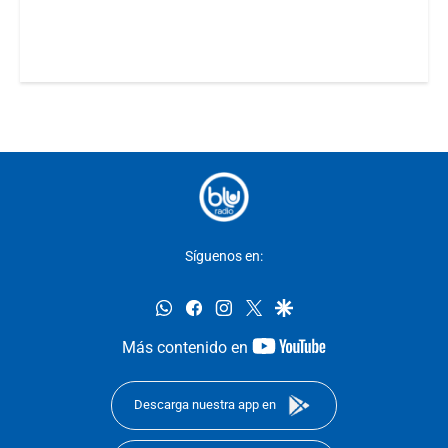
Síguenos en:
whatsapp
facebook
instagram
twitter
google
youtube-
Más contenido en
footer
Descarga nuestra app en