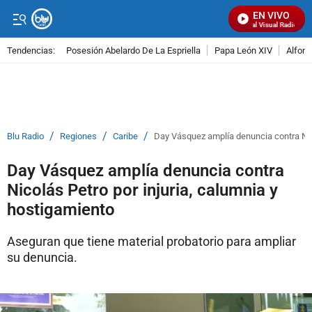
EN VIVO
Señal Visual Radio
Tendencias:
Posesión Abelardo De La Espriella
Papa León XIV
Alfons
PUBLICIDAD
/
/
/
Blu Radio
Regiones
Caribe
Day Vásquez amplía denuncia contra Nico
Day Vásquez amplía denuncia contra
Nicolás Petro por injuria, calumnia y
hostigamiento
Aseguran que tiene material probatorio para ampliar
su denuncia.