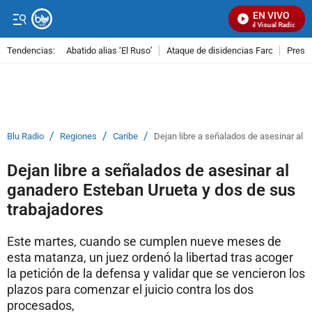
EN VIVO
Señal Visual Radio
Tendencias:
Abatido alias ‘El Ruso’
Ataque de disidencias Farc
Preso
PUBLICIDAD
/
/
/
Blu Radio
Regiones
Caribe
Dejan libre a señalados de asesinar al 
Dejan libre a señalados de asesinar al
ganadero Esteban Urueta y dos de sus
trabajadores
Este martes, cuando se cumplen nueve meses de
esta matanza, un juez ordenó la libertad tras acoger
la petición de la defensa y validar que se vencieron los
plazos para comenzar el juicio contra los dos
procesados,