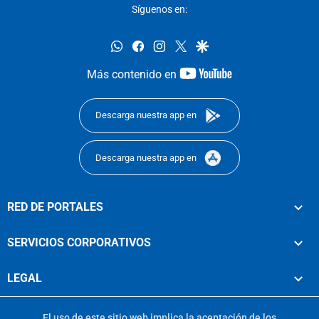
Síguenos en:
whatsapp
facebook
instagram
twitter
google
youtube-
Más contenido en
footer
Descarga nuestra app en
Descarga nuestra app en
RED DE PORTALES
SERVICIOS CORPORATIVOS
LEGAL
El uso de este sitio web implica la aceptación de los