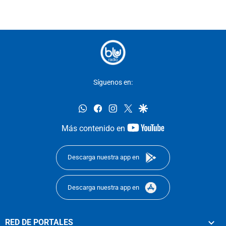
Síguenos en:
whatsapp
facebook
instagram
twitter
google
youtube-
Más contenido en
footer
Descarga nuestra app en
Descarga nuestra app en
RED DE PORTALES