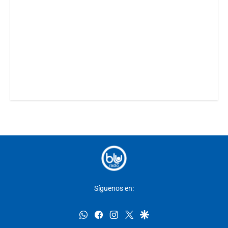
Síguenos en:
whatsapp
facebook
instagram
twitter
google