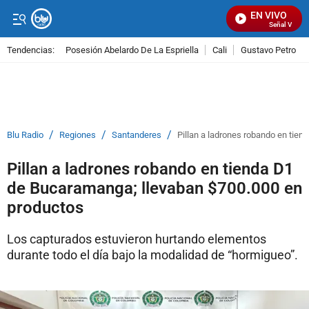
EN VIVO
Señal Visual 
Tendencias:
Posesión Abelardo De La Espriella
Cali
Gustavo Petro
PUBLICIDAD
/
/
/
Blu Radio
Regiones
Santanderes
Pillan a ladrones robando en tie
Pillan a ladrones robando en tienda D1
de Bucaramanga; llevaban $700.000 en
productos
Los capturados estuvieron hurtando elementos
durante todo el día bajo la modalidad de “hormigueo”.