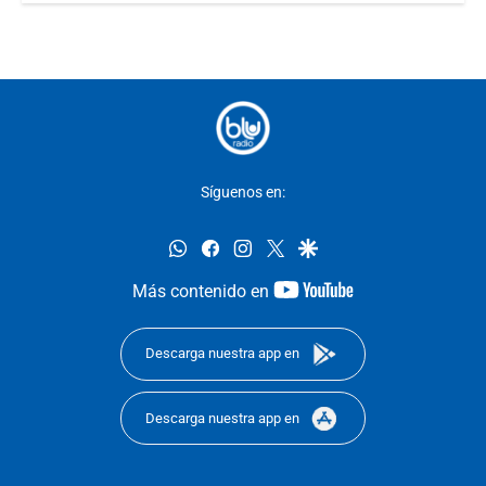
Síguenos en:
whatsapp
facebook
instagram
twitter
google
youtube-
Más contenido en
footer
Descarga nuestra app en
Descarga nuestra app en