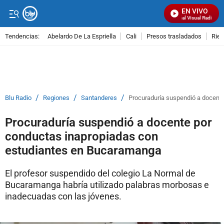
EN VIVO
Señal Visual Radio
Tendencias:
Abelardo De La Espriella
Cali
Presos trasladados
Rie
PUBLICIDAD
/
/
/
Blu Radio
Regiones
Santanderes
Procuraduría suspendió a docent
Procuraduría suspendió a docente por
conductas inapropiadas con
estudiantes en Bucaramanga
El profesor suspendido del colegio La Normal de
Bucaramanga habría utilizado palabras morbosas e
inadecuadas con las jóvenes.