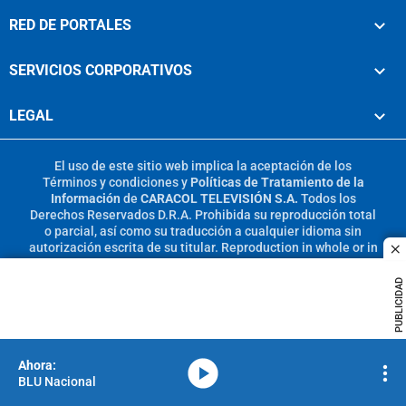
RED DE PORTALES
SERVICIOS CORPORATIVOS
LEGAL
El uso de este sitio web implica la aceptación de los
Términos y condiciones
y
Políticas de Tratamiento de la
Información
de
CARACOL TELEVISIÓN S.A.
Todos los
Derechos Reservados D.R.A. Prohibida su reproducción total
o parcial, así como su traducción a cualquier idioma sin
autorización escrita de su titular. Reproduction in whole or in
c
part, or translation without written permission is prohibited.
All rights reserved 2025.
PUBLICIDAD
MIEMBRO DE:
media-icon
BLU Nacional