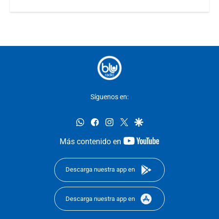
Síguenos en:
whatsapp
facebook
instagram
twitter
google
youtube-
Más contenido en
footer
Descarga nuestra app en
Descarga nuestra app en