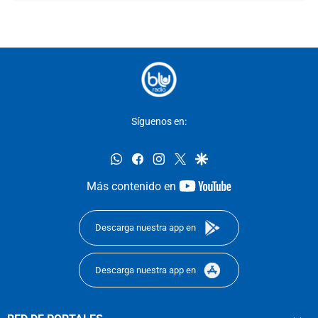
Síguenos en:
whatsapp
facebook
instagram
twitter
google
youtube-
Más contenido en
footer
Descarga nuestra app en
Descarga nuestra app en