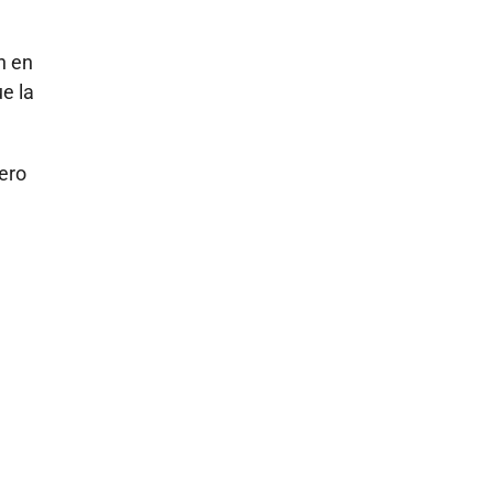
n en
e la
ero
a