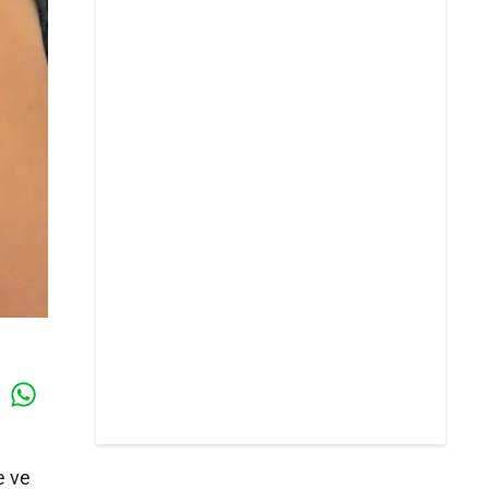
Whatsapp
k
e ve