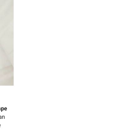
mpe
an
e