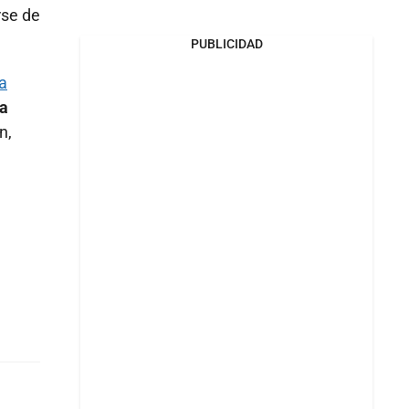
rse de
PUBLICIDAD
a
la
n,