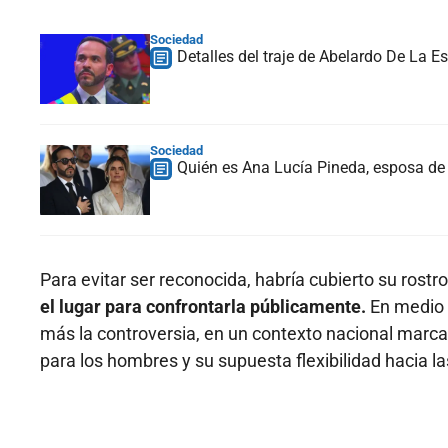
Sociedad
Detalles del traje de Abelardo De La Es
Sociedad
Quién es Ana Lucía Pineda, esposa de 
Para evitar ser reconocida, habría cubierto su rost
el lugar para confrontarla públicamente.
En medio d
más la controversia, en un contexto nacional marcad
para los hombres y su supuesta flexibilidad hacia l