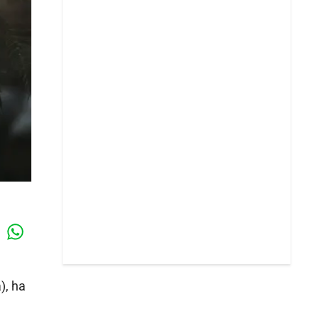
Whatsapp
k
), ha