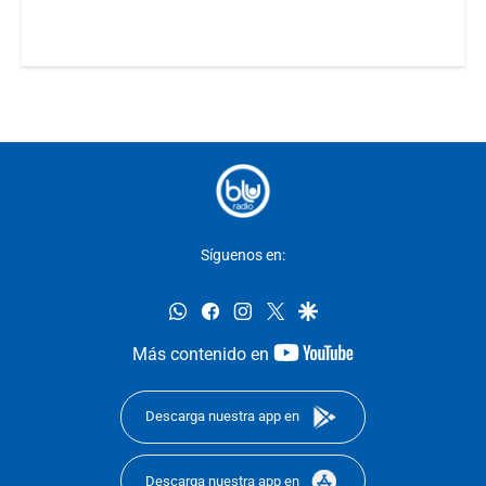
Síguenos en:
whatsapp
facebook
instagram
twitter
google
youtube-
Más contenido en
footer
Descarga nuestra app en
Descarga nuestra app en