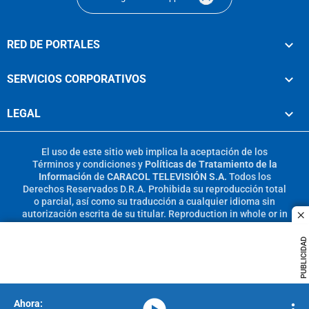
RED DE PORTALES
SERVICIOS CORPORATIVOS
LEGAL
El uso de este sitio web implica la aceptación de los
Términos y condiciones
y
Políticas de Tratamiento de la
Información
de
CARACOL TELEVISIÓN S.A.
Todos los
Derechos Reservados D.R.A. Prohibida su reproducción total
o parcial, así como su traducción a cualquier idioma sin
autorización escrita de su titular. Reproduction in whole or in
c
part, or translation without written permission is prohibited.
All rights reserved 2025.
PUBLICIDAD
MIEMBRO DE:
media-icon