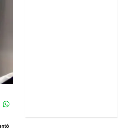
Whatsapp
k
entó