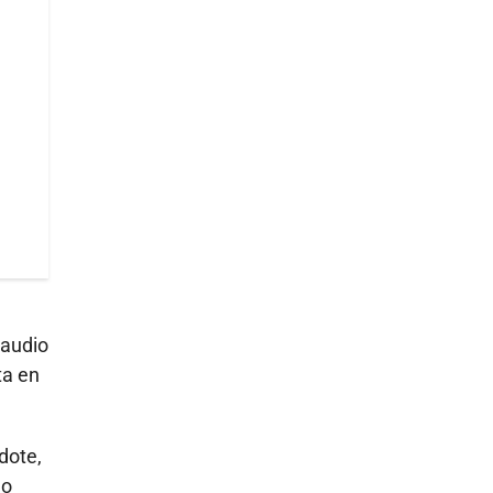
 audio
ta en
dote,
ao