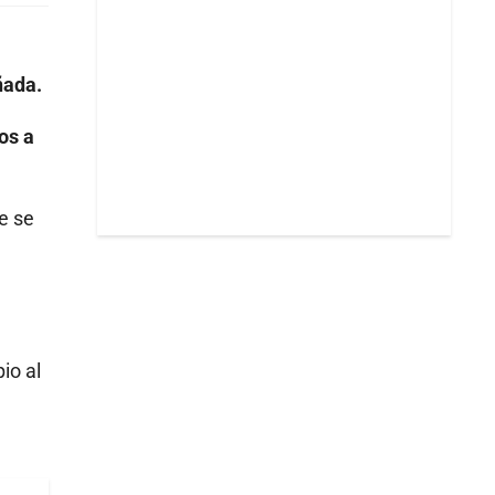
ñada.
os a
e se
io al