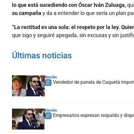
lo que está sucediendo con Óscar Iván Zuluaga,
qu
su campaña
y da a entender lo que sería un plan par
“La rectitud es una sola: el respeto por la ley. Qui
que sigo y seguiré apegada, sin excusas y sin justif
Últimas noticias
Nación
Vendedor de panela de Caquetá impondr
Nación
Empresarios expresan respaldo y dispo