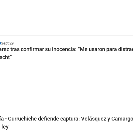
0
Sept 29
rez tras confirmar su inocencia: “Me usaron para distrae
echt”
día - Curruchiche defiende captura: Velásquez y Camarg
 ley