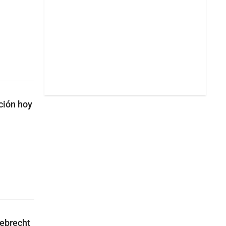
ción hoy
debrecht