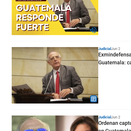
Judicial
Jun 2
Exmindefensa 
Guatemala: c
Judicial
Jun 2
Ordenan captu
en Guatemal