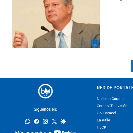
RED DE PORTAL
Noticias Caracol
Caracol Televisión
Síguenos en:
Gol Caracol
whatsapp
facebook
instagram
twitter
google
La Kalle
HJCK
youtube-
Más contenido en