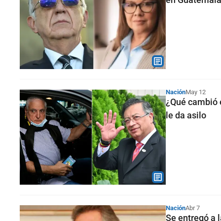
Nación
May 12
¿Qué cambió e
le da asilo
Nación
Abr 7
Se entregó a 