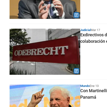
Judicial
Mar 17
Exdirectivos 
colaboración 
Mundo
Ene 13
Con Martinelli
Panamá