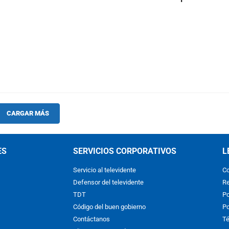
CARGAR MÁS
ES
SERVICIOS CORPORATIVOS
L
Servicio al televidente
Co
Defensor del televidente
Re
TDT
Po
Código del buen gobierno
Po
Contáctanos
Té