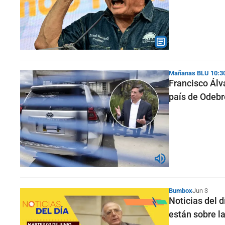
Mañanas BLU 10:3
Francisco Álva
país de Odebr
Bumbox
Jun 3
Noticias del 
están sobre la