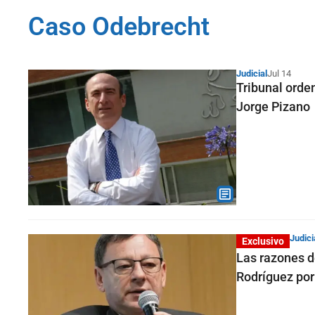
Caso Odebrecht
Judicial
Jul 14
Tribunal orde
Jorge Pizano
Judici
Exclusivo
Las razones de
Rodríguez por