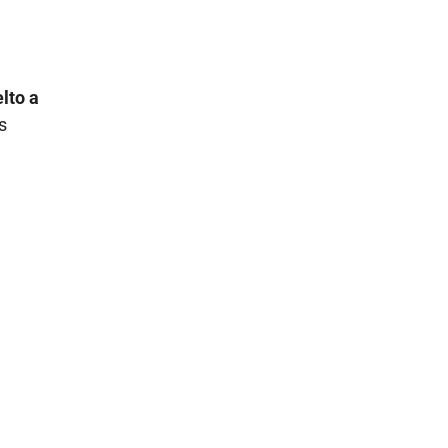
lto a
s