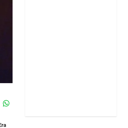
Whatsapp
k
Era