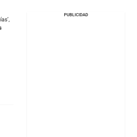
PUBLICIDAD
ías’,
s