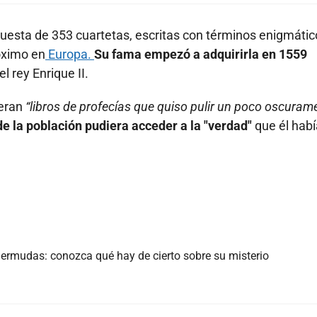
esta de 353 cuartetas, escritas con términos enigmátic
óximo en
Europa.
Su fama empezó a adquirirla en 1559
l rey Enrique II.
 eran
“libros de profecías que quiso pulir un poco oscuram
e la población pudiera acceder a la "verdad"
que él habí
 Bermudas: conozca qué hay de cierto sobre su misterio