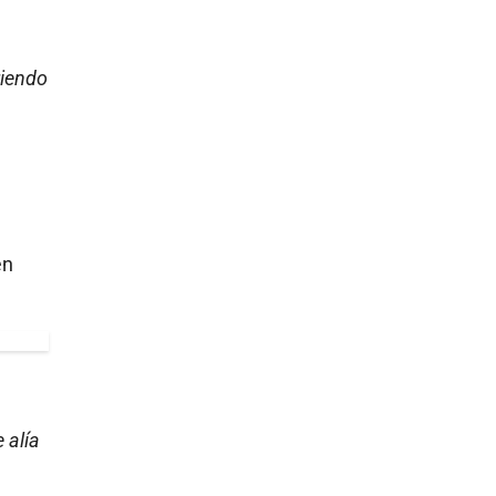
riendo
en
 alía