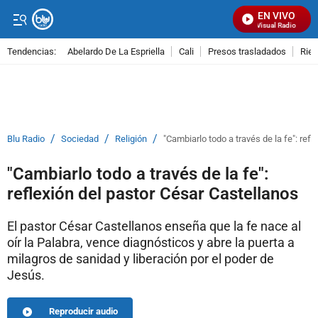
EN VIVO
Señal Visual Radio
Tendencias:
Abelardo De La Espriella
Cali
Presos trasladados
Rie
PUBLICIDAD
/
/
/
Blu Radio
Sociedad
Religión
"Cambiarlo todo a través de la fe": ref
"Cambiarlo todo a través de la fe":
reflexión del pastor César Castellanos
El pastor César Castellanos enseña que la fe nace al
oír la Palabra, vence diagnósticos y abre la puerta a
milagros de sanidad y liberación por el poder de
Jesús.
Reproducir audio