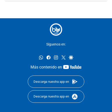
Síguenos en:
whatsapp
facebook
instagram
twitter
google
youtube-
Más contenido en
footer
Descarga nuestra app en
Descarga nuestra app en