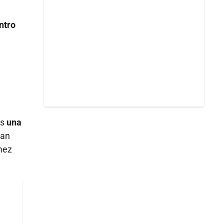
ntro
os
una
dan
mez