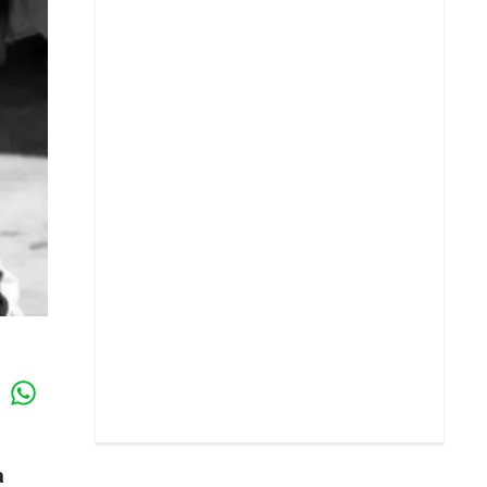
Whatsapp
k
a