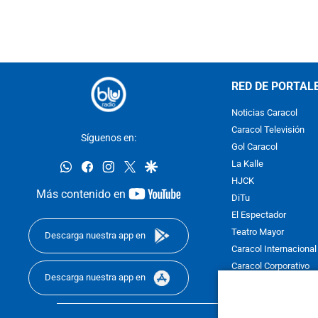
RED DE PORTAL
Noticias Caracol
Caracol Televisión
Síguenos en:
Gol Caracol
whatsapp
facebook
instagram
twitter
google
La Kalle
HJCK
youtube-
Más contenido en
DiTu
footer
El Espectador
Teatro Mayor
Descarga nuestra app en
Caracol Internacional
Caracol Corporativo
Descarga nuestra app en
Caracol Next