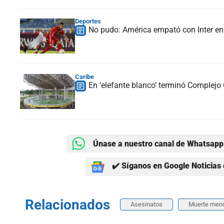
Deportes
No pudo: América empató con Inter en 
Caribe
En ‘elefante blanco’ terminó Complejo 
Únase a nuestro canal de Whatsapp 
✔️ Síganos en Google Noticias 
Relacionados
Asesinatos
Muerte men