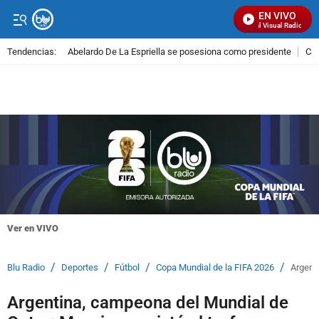
EN VIVO
Señal Visual Radio
Tendencias:
Abelardo De La Espriella se posesiona como presidente
Cal
PUBLICIDAD
Ver en VIVO
/
/
/
/
Blu Radio
Deportes
Fútbol
Copa Mundial de la FIFA 2026
Argent
Argentina, campeona del Mundial de